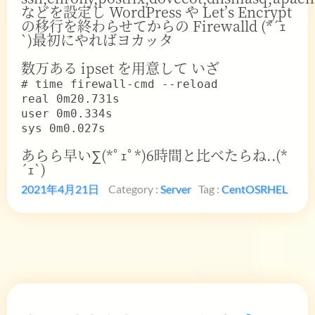
などを設定し WordPress や Let’s Encrypt
の移行を終わらせてからの Firewalld (*´ｪ
`)最初にやればヨカッタ
数万ある ipset を用意して いざ
# time firewall-cmd --reload
real 0m20.731s
user 0m0.334s
sys 0m0.027s
あらら早い∑(*ﾟｪﾟ*)6時間と比べたらね..(*
´ｪ`)
2021年4月21日
Category :
Server
Tag :
CentOS
RHEL