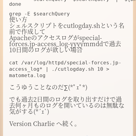
done

使い方
シェルスクリプトをcutlogday.shという名
前で作成して
Apacheのアクセスログがspecial-
forces.jp-access_log-yyyymmddで過去
10日間のログが欲しい場合
cat /var/log/httpd/special-forces.jp-
access_log* | ./cutlogday.sh 10 >
matometa.log
こうゆうことなのだ∑(*ﾟｪﾟ*)
でも過去2日間のログを取り出すだけで過
去何ヶ月ものログを開いているのは無駄な
気がする(*´ｪ`)
Version Charlie へ続く。