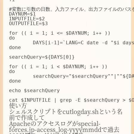
#変数に引数の日数、入力ファイル、出力ファイルのパスを
DAYNUM=$1

INPUTFILE=$2

OUTPUTFILE=$3

for (( i = 1; i <= $DAYNUM; i++ ))

do

	DAYS[i-1]=`LANG=C date -d "$i days ago" +"%d/%b/%Y"`

done

searchQuery=${DAYS[0]}

for (( i = 1; i < $DAYNUM; i++ ))

do

	searchQuery="$searchQuery""|""${DAYS[$i]}"

done

echo $searchQuery

使い方
シェルスクリプトをcutlogday.shという名
前で作成して
Apacheのアクセスログがspecial-
forces.jp-access_log-yyyymmddで過去