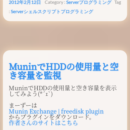
2012年2月12日
Category :
Server
プログラミング
Tag
:
Server
シェルスクリプト
プログラミング
MuninでHDDの使用量と空
き容量を監視
MuninでHDDの使用量と空き容量を表示
してみよう(*´ｪ`)
まーずーは
Munin Exchange | freedisk plugin
からプラグインをダウンロード。
作者さんのサイトはこちら