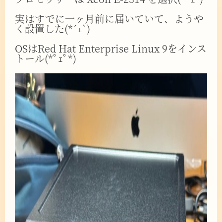
実はすでに一ヶ月前に届いていて、ようや
く設置した(*´ｪ`)
OSはRed Hat Enterprise Linux 9をインス
トール(*ﾟｪﾟ*)