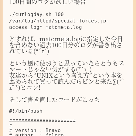
100日間のログが欲しい場合
./cutlogday.sh 100
/var/log/httpd/special-forces.jp-
access_log* matometa.log
とすれば、matometa.logに指定した今日
を含めない過去100日分のログが書き出さ
れている(*´ｪ`)
という風に使おうと思っていたらどうもス
マートじゃない気がする(*´ｪ`)
友達から“UNIXという考え方”という本を
薦められて買って読んだらピンと来た∑(*ﾟ
ｪﾟ*)ピコン!
そして書き直したコードがこっち
#!/bin/bash

######################

#

# version : Bravo

# author  : foloro
