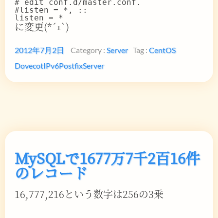
# edit conf.d/master.conf.

#listen = *, ::

に変更(*´ｪ`)
2012年7月2日
Category :
Server
Tag :
CentOS
Dovecot
IPv6
Postfix
Server
MySQLで1677万7千2百16件
のレコード
16,777,216という数字は256の3乗