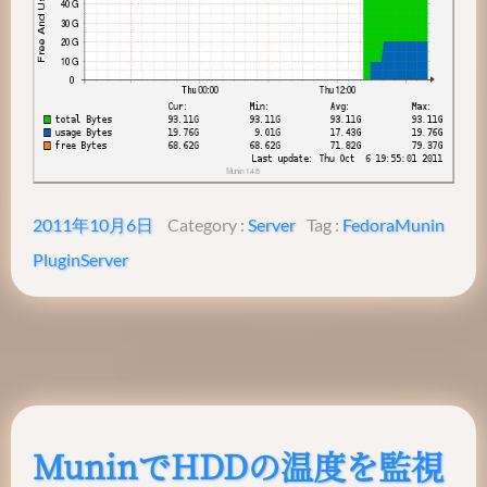
2011年10月6日
Category :
Server
Tag :
Fedora
Munin
Plugin
Server
MuninでHDDの温度を監視