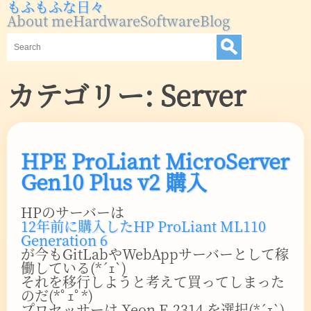
もふもふな日々
About me
Hardware
Software
Blog
カテゴリー:
Server
HPE ProLiant MicroServer
Gen10 Plus v2 購入
HPのサーバーは
12年前に購入したHP ProLiant ML110
Generation 6
が今もGitLabやWebAppサーバーとして稼
働している(*´ｪ`)
それを移行しようと考えて買ってしまった
のだ(*ﾟｪﾟ*)
プロセッサーは Xeon E-2314 を選択(*´ｪ`)