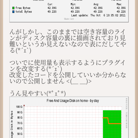
んがしかし、このままでは空き容量のライ
ンがディスク容量の裏に描画されており見
難いというか見えないなので表にだしてや
る(*´ｪ`)
ついでに使用量も表示するようにプラグイ
ンを改変する(*´ｪ`)
改変したコードを公開していいか分からな
いので公開しません <(＿ ＿)>
うん見やすい(*ﾟｪﾟ*)