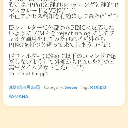
設定はPPPoEと静的ルーティングと静的IP
マスカレードとVPN(*´ｪ`)
不正アクセス検知を有効にしてみた(*ﾟｪﾟ*)
IPフィルターで外部からPINGに反応しな
いように ICMP を reject-nolog にしてフ
ィルタ適用をしてみたけれども外から
PINGを打つと返って来てしまう..(*´ｪ`)
IPフィルターは諦めて以下のコマンドで応
答しないようして外部からPINGを打つと
無事タイムアウトした(*ﾟｪﾟ*)
ip stealth pp1
2021年4月25日
Category :
Server
Tag :
RTX830
YAMAHA