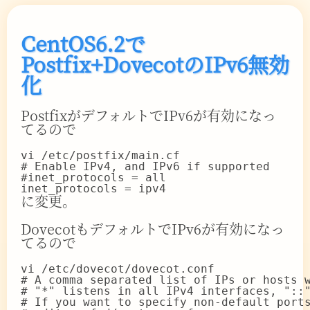
CentOS6.2で
Postfix+DovecotのIPv6無効
化
PostfixがデフォルトでIPv6が有効になっ
てるので
# Enable IPv4, and IPv6 if supported

#inet_protocols = all

に変更。
DovecotもデフォルトでIPv6が有効になっ
てるので
# A comma separated list of IPs or hosts w
# "*" listens in all IPv4 interfaces, "::"
# If you want to specify non-default ports