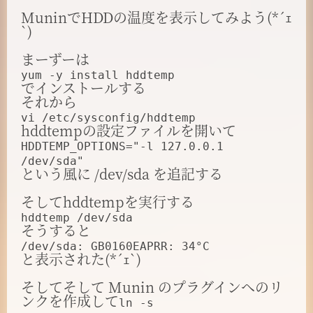
MuninでHDDの温度を表示してみよう(*´ｪ
`)
まーずーは
yum -y install hddtemp
でインストールする
それから
vi /etc/sysconfig/hddtemp
hddtempの設定ファイルを開いて
HDDTEMP_OPTIONS="-l 127.0.0.1
/dev/sda"
という風に /dev/sda を追記する
そしてhddtempを実行する
hddtemp /dev/sda
そうすると
/dev/sda: GB0160EAPRR: 34°C
と表示された(*´ｪ`)
そしてそして Munin のプラグインへのリ
ンクを作成して
ln -s