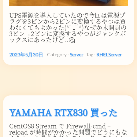
UPS電源を導入していたので今回は電源プ
ラグを3ピンから2ピンに変換するやつは買
わなくてもよかった(*ﾟｪﾟ*)なぜか未開封の
3ピン→2ピンに変換するやつがジャンクボ
ックスにあったけど..🤔
2023年5月30日
Category :
Server
Tag :
RHEL
Server
YAMAHA RTX830 買った
CentOS8 Stream で Firewall-cmd –
reload が時間がかかった問題でどうにもな