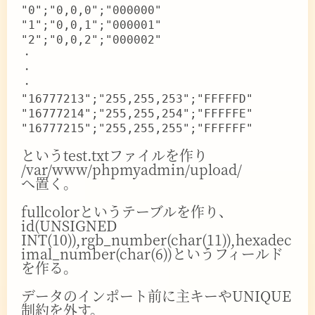
"0";"0,0,0";"000000"
"1";"0,0,1";"000001"
"2";"0,0,2";"000002"
・
・
・
"16777213";"255,255,253";"FFFFFD"
"16777214";"255,255,254";"FFFFFE"
"16777215";"255,255,255";"FFFFFF"
というtest.txtファイルを作り
/var/www/phpmyadmin/upload/
へ置く。
fullcolorというテーブルを作り、
id(UNSIGNED
INT(10)),rgb_number(char(11)),hexadec
imal_number(char(6))というフィールド
を作る。
データのインポート前に主キーやUNIQUE
制約を外す。