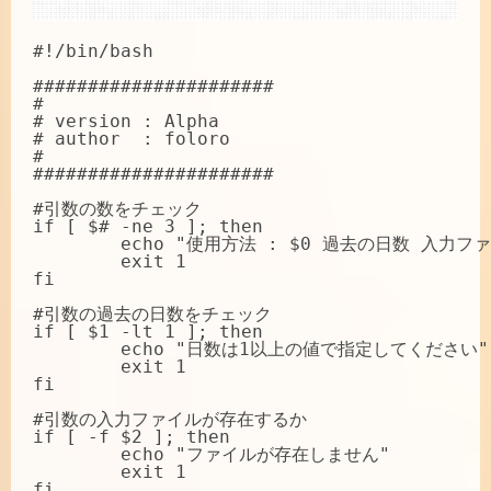
#!/bin/bash

######################

#

# version : Alpha

# author  : foloro

#

######################

#引数の数をチェック

if [ $# -ne 3 ]; then

	echo "使用方法 : $0 過去の日数 入力ファイル 出力ファイル"

	exit 1

fi

#引数の過去の日数をチェック

if [ $1 -lt 1 ]; then

	echo "日数は1以上の値で指定してください"

	exit 1

fi

#引数の入力ファイルが存在するか

if [ -f $2 ]; then

	echo "ファイルが存在しません"

	exit 1

fi
