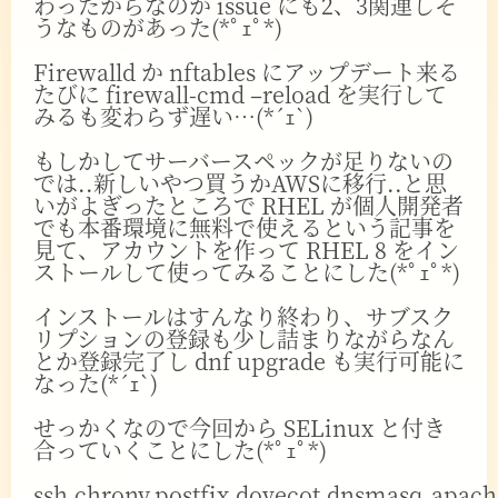
わったからなのか issue にも2、3関連しそ
うなものがあった(*ﾟｪﾟ*)
Firewalld か nftables にアップデート来る
たびに firewall-cmd –reload を実行して
みるも変わらず遅い…(*´ｪ`)
もしかしてサーバースペックが足りないの
では..新しいやつ買うかAWSに移行..と思
いがよぎったところで RHEL が個人開発者
でも本番環境に無料で使えるという記事を
見て、アカウントを作って RHEL 8 をイン
ストールして使ってみることにした(*ﾟｪﾟ*)
インストールはすんなり終わり、サブスク
リプションの登録も少し詰まりながらなん
とか登録完了し dnf upgrade も実行可能に
なった(*´ｪ`)
せっかくなので今回から SELinux と付き
合っていくことにした(*ﾟｪﾟ*)
ssh,chrony,postfix,dovecot,dnsmasq,apach