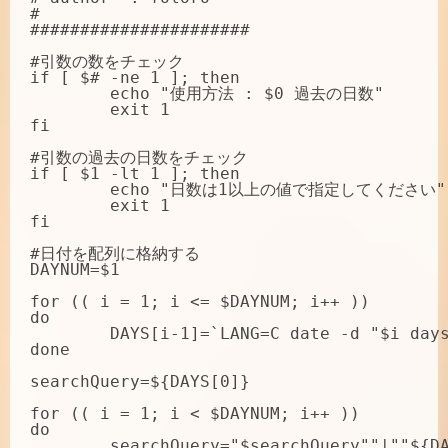
#

######################

#引数の数をチェック

if [ $# -ne 1 ]; then

	echo "使用方法 : $0 過去の日数"

	exit 1

fi

#引数の過去の日数をチェック

if [ $1 -lt 1 ]; then

	echo "日数は1以上の値で指定してください"

	exit 1

fi

#日付を配列に格納する

DAYNUM=$1

for (( i = 1; i <= $DAYNUM; i++ ))

do

	DAYS[i-1]=`LANG=C date -d "$i days ago" +"%d/%b/%Y"`

done

searchQuery=${DAYS[0]}

for (( i = 1; i < $DAYNUM; i++ ))

do

	searchQuery="$searchQuery""|""${DAYS[$i]}"
