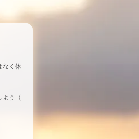
はなく休
うしよう（