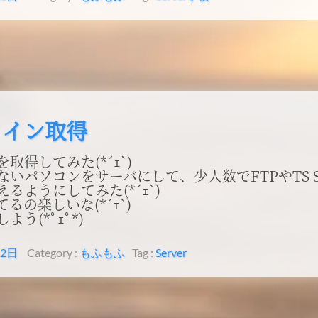
メイン取得
取得してみた(*´ｪ`)
いパソコンをサーバにして、少人数でFTPやTS Se
るようにしてみた(*´ｪ`)
るの楽しいな(*´ｪ`)
よう(*ﾟｪﾟ*)
12日
Category :
もふもふ
Tag :
Server