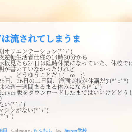
ビは流されてしまうま
オリエンテーション(*´ｪ`)
夜逆転生活者仕様の14時30分から
示板見たら24日は臨時休業になっていた、休校で
明が書いていなかったけれど
、、どうゆうことだ!! (￣ω￣;)
5日、26日の二日間、洋画実技が休講だ∑(*ﾟｪﾟ*)
は来週一週間まるまる休みになる(*´ｪ`)
u Server版をダウンロードしたまではいいけどど
 ）
(*´ｪ`)
シンがない(*´ｪ`)
´ｪ`)
18日
Category :
もふもふ
Tag :
Server
学校