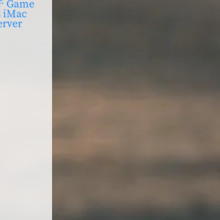
子
Game
S
iMac
erver