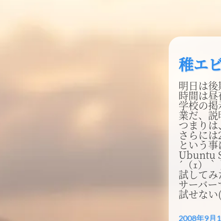
稚エ
明日は後期
時間は昼
学校の掲
業だ、説
つまりは、
さらには2
という事
Ubunt
´（ｪ）｀
試してみたい
サーバーマ
試せない(*
2008年9月