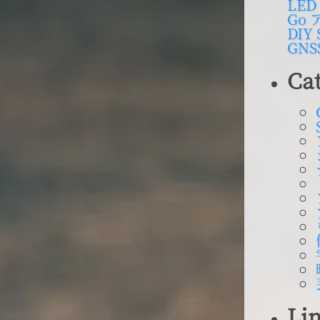
LED
Go
DIY
GNS
Ca
Li