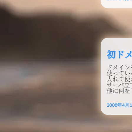
初ド
ドメインを
使っていな
入れて使え
サーバ立て
他に何をし
2008年4月