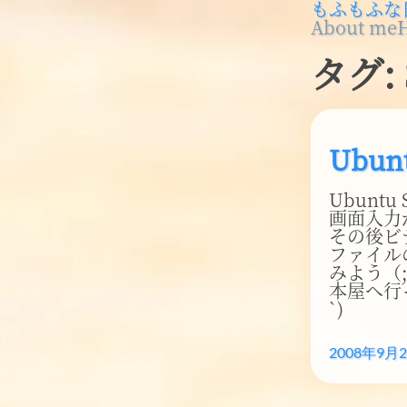
もふもふな
About me
タグ:
Ubu
Ubunt
画面入力が
その後ビ
ファイル
みよう（;´
本屋へ行っ
`)
2008年9月