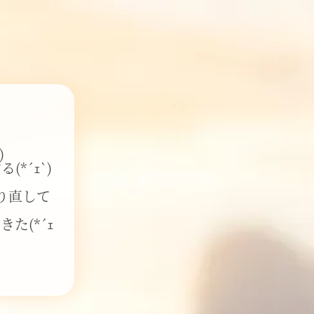
)
*´ｪ`)
。
やり直して
た(*´ｪ