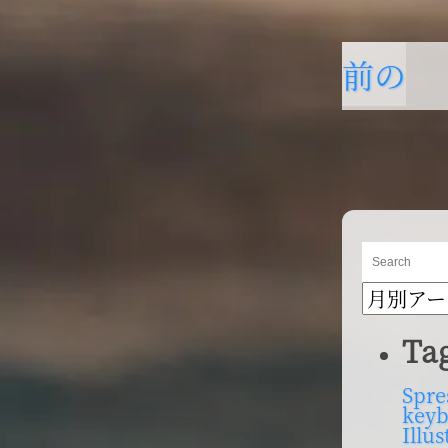
前の
投
稿
の
ペー
ペ
ー
ジ
ジ
送
ブ
り
ロ
グ
Ta
内
検
Spre
keyb
索
Illus