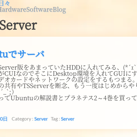
日々
Hardware
Software
Blog
Server
ntuでサーバ
u Server版をあまっていたHDDに入れてみる、(*´ｪ`
CUIなのでそこにDesktop環境を入れてGUIにする(
デオカードやネットワークの設定をするもつまる
の共有やTSServerを断念、もう一度はじめから
_`;）
てUbuntuの解説書とプラネテス2～4巻を買ってき
20日
Category :
Server
Tag :
Server