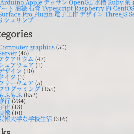
Arduino
Apple
デッサン
OpenGL
水槽
Ruby
菓
アート
油絵
石膏
Typescript
Raspberry Pi
CentO
Surface Pro
Plugin
電子工作
デザイン
ThreeJS
S
S
シュリンプ
tegories
Computer graphics
(50)
Server
(46)
アクアリウム
(47)
シェアウェア
(1)
デザイン
(10)
ドイツ
(6)
フリーウェア
(5)
プログラミング
(155)
もふもふ
(852)
修行
(284)
宇宙
(18)
映像
(10)
芸術大学な学校生活
(316)
nks