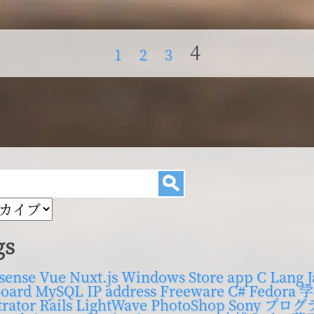
Page
4
Page
1
Page
2
Page
3
gs
sense
Vue
Nuxt.js
Windows Store app
C Lang
J
oard
MySQL
IP address
Freeware
C#
Fedora
学
trator
Rails
LightWave
PhotoShop
Sony
プログ