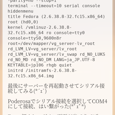
-parity=no --stop=1
terminal --timeout=10 serial console
hiddenmenu
title Fedora (2.6.38.8-32.fc15.x86_64)
root (hd0,0)
kernel /vmlinuz-2.6.38.8-
32.fc15.x86_64 ro console=tty0
console=ttyS0,9600n8r
root=/dev/mapper/vg_server-lv_root
rd_LVM_LV=vg_server/lv_root
rd_LVM_LV=vg_server/lv_swap rd_NO_LUKS
rd_NO_MD rd_NO_DM LANG=ja_JP.UTF-8
KEYTABLE=jp106 rhgb quiet
initrd /initramfs-2.6.38.8-
32.fc15.x86_64.img
最後にサーバーを再起動させてシリアル接
続してみる(*´ｪ`)
Poderosaでシリアル接続を選択してCOM4
にして接続、はい繋がった(*ﾟｪﾟ*)