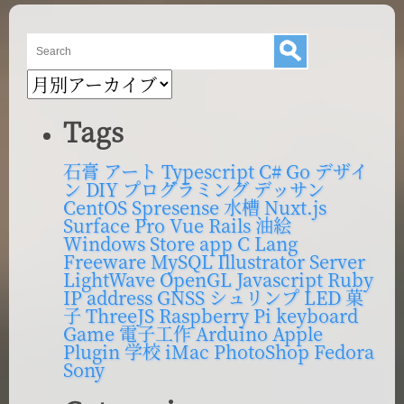
ジ
送
ブ
り
ロ
グ
Tags
内
検
石膏
アート
Typescript
C#
Go
デザイ
ン
DIY
プログラミング
デッサン
索
CentOS
Spresense
水槽
Nuxt.js
Surface Pro
Vue
Rails
油絵
Windows Store app
C Lang
Freeware
MySQL
Illustrator
Server
LightWave
OpenGL
Javascript
Ruby
IP address
GNSS
シュリンプ
LED
菓
子
ThreeJS
Raspberry Pi
keyboard
Game
電子工作
Arduino
Apple
Plugin
学校
iMac
PhotoShop
Fedora
Sony