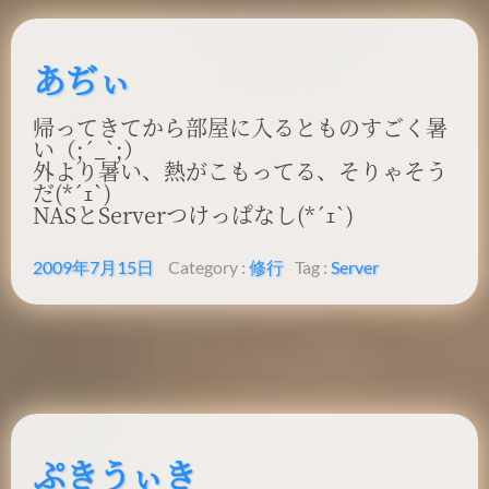
あぢぃ
帰ってきてから部屋に入るとものすごく暑
い（;´_`;）
外より暑い、熱がこもってる、そりゃそう
だ(*´ｪ`)
NASとServerつけっぱなし(*´ｪ`)
2009年7月15日
Category :
修行
Tag :
Server
ぷきうぃき