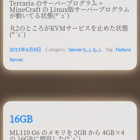
Terraria のサーバープログラム +
MineCraft の Linux版サーバープログラム
が動いてる状態(*´ｪ`)
丸2のところがKVMサービスを止めた状態
(*´ｪ`)
2011年6月8日
Category :
Server
もふもふ
Tag :
Fedora
Server
16GB
ML110 G6 のメモリを 2GB から 4GB×4
の 16GBに増設した(*´ｪ`)