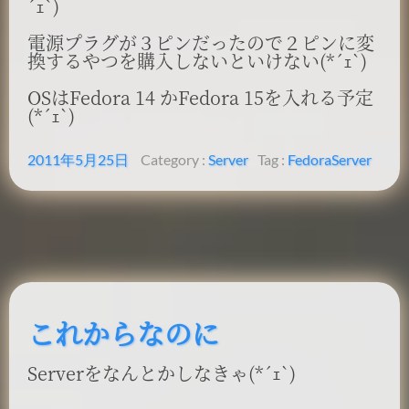
´ｪ`)
電源プラグが３ピンだったので２ピンに変
換するやつを購入しないといけない(*´ｪ`)
OSはFedora 14 かFedora 15を入れる予定
(*´ｪ`)
2011年5月25日
Category :
Server
Tag :
Fedora
Server
これからなのに
Serverをなんとかしなきゃ(*´ｪ`)