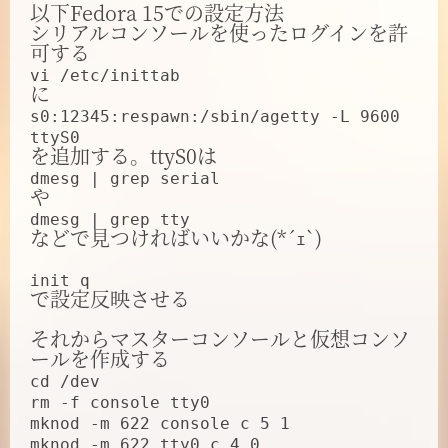
以下Fedora 15での設定方法
シリアルコンソールを使ったログインを許
可する
vi /etc/inittab
に
s0:12345:respawn:/sbin/agetty -L 9600
ttyS0
を追加する。ttyS0は
dmesg | grep serial
や
dmesg | grep tty
などで見つければいいかな(*´ｪ`)
init q
で設定反映させる
それからマスターコンソールと仮想コンソ
ールを作成する
cd /dev
rm -f console tty0
mknod -m 622 console c 5 1
mknod -m 622 tty0 c 4 0