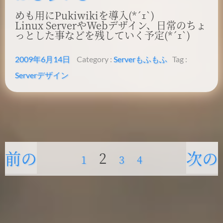
めも用にPukiwikiを導入(*´ｪ`)
Linux ServerやWebデザイン、日常のちょ
っとした事などを残していく予定(*´ｪ`)
2009年6月14日
Category :
Server
もふもふ
Tag :
Server
デザイン
前の
次の
Page
2
投
Page
1
Page
3
Page
4
稿
の
ペー
ペー
ペ
ー
ジ
ジ