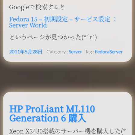
Googleで検索すると
Fedora 15 – 初期設定 – サービス設定 ：
Server World
というページが見つかった(*´ｪ`)
2011年5月28日
Category :
Server
Tag :
Fedora
Server
HP ProLiant ML110
Generation 6 購入
Xeon X3430搭載のサーバー機を購入した(*