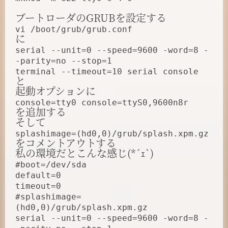
ブートローダのGRUBを設定する
vi /boot/grub/grub.conf
に
serial --unit=0 --speed=9600 -word=8 -
-parity=no --stop=1
terminal --timeout=10 serial console
と
起動オプションに
console=tty0 console=ttyS0,9600n8r
を追加する
そして
splashimage=(hd0,0)/grub/splash.xpm.gz
をコメントアウトする
私の環境だとこんな感じ(*´ｪ`)
#boot=/dev/sda
default=0
timeout=0
#splashimage=
(hd0,0)/grub/splash.xpm.gz
serial --unit=0 --speed=9600 -word=8 -