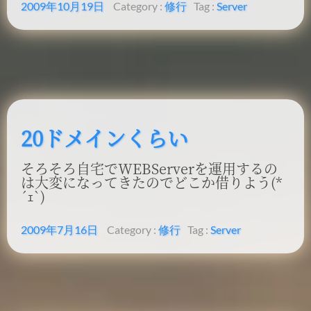
2009年10月19日
Category :
修行
Tag :
Server
20ドメインくらい
そろそろ自宅でWEBServerを運用するの
は大変になってきたのでどこか借りよう(*
´ｪ`)
2009年7月16日
Category :
修行
Tag :
Server