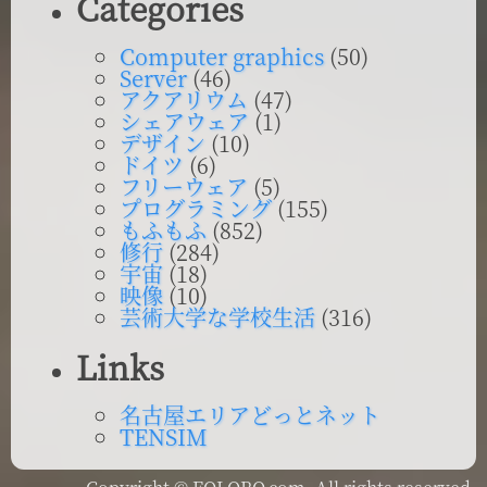
Categories
Computer graphics
(50)
Server
(46)
アクアリウム
(47)
シェアウェア
(1)
デザイン
(10)
ドイツ
(6)
フリーウェア
(5)
プログラミング
(155)
もふもふ
(852)
修行
(284)
宇宙
(18)
映像
(10)
芸術大学な学校生活
(316)
Links
名古屋エリアどっとネット
TENSIM