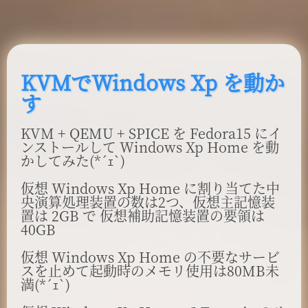
KVMでWindows Xp を動か
す
KVM + QEMU + SPICE を Fedora15 にイ
ンストールして Windows Xp Home を動
かしてみた(*´ｪ`)
仮想 Windows Xp Home に割り当てた中
央演算処理装置の数は2つ、仮想主記憶装
置は 2GB で 仮想補助記憶装置の要領は
40GB
仮想 Windows Xp Home の不要なサービ
スを止めて起動時のメモリ使用は80MB未
満(*´ｪ`)