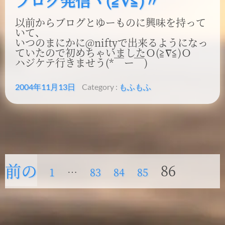
以前からブログとゆーものに興味を持って
いて、
いつのまにかに@niftyで出来るようになっ
ていたので初めちゃいましたＯ(≧∇≦)Ｏ
ハジケテ行きませう(*￣ー￣)
2004年11月13日
Category :
もふもふ
前の
Page
86
投
Page
1
…
Page
83
Page
84
Page
85
稿
の
ペー
ペ