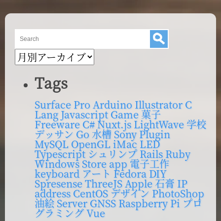
ー
ジ
ジ
送
ブ
り
ロ
グ
Tags
内
検
Surface Pro
Arduino
Illustrator
C
Lang
Javascript
Game
菓子
索
Freeware
C#
Nuxt.js
LightWave
学校
デッサン
Go
水槽
Sony
Plugin
MySQL
OpenGL
iMac
LED
Typescript
シュリンプ
Rails
Ruby
Windows Store app
電子工作
keyboard
アート
Fedora
DIY
Spresense
ThreeJS
Apple
石膏
IP
address
CentOS
デザイン
PhotoShop
油絵
Server
GNSS
Raspberry Pi
プロ
グラミング
Vue