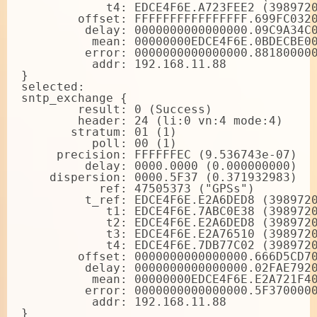
            t4: EDCE4F6E.A723FEE2 (3989720
        offset: FFFFFFFFFFFFFFFF.699FC0320
         delay: 0000000000000000.09C9A34C0
          mean: 00000000EDCE4F6E.0BDECBE00
         error: 0000000000000000.881800000
          addr: 192.168.11.88

}

selected:

sntp_exchange {

        result: 0 (Success)

        header: 24 (li:0 vn:4 mode:4)

       stratum: 01 (1)

          poll: 00 (1)

     precision: FFFFFFEC (9.536743e-07)

         delay: 0000.0000 (0.000000000)

    dispersion: 0000.5F37 (0.371932983)

           ref: 47505373 ("GPSs")

         t_ref: EDCE4F6E.E2A6DED8 (3989720
            t1: EDCE4F6E.7ABC0E38 (3989720
            t2: EDCE4F6E.E2A6DED8 (3989720
            t3: EDCE4F6E.E2A76510 (3989720
            t4: EDCE4F6E.7DB77C02 (3989720
        offset: 0000000000000000.666D5CD70
         delay: 0000000000000000.02FAE7920
          mean: 00000000EDCE4F6E.E2A721F40
         error: 0000000000000000.5F3700000
          addr: 192.168.11.88

}
