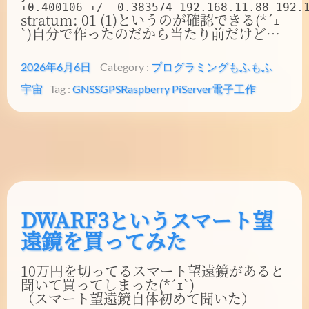
stratum: 01 (1)というのが確認できる(*´ｪ
`)自分で作ったのだから当たり前だけど…
2026年6月6日
Category :
プログラミング
もふもふ
宇宙
Tag :
GNSS
GPS
Raspberry Pi
Server
電子工作
DWARF3というスマート望
遠鏡を買ってみた
10万円を切ってるスマート望遠鏡があると
聞いて買ってしまった(*´ｪ`)
（スマート望遠鏡自体初めて聞いた）