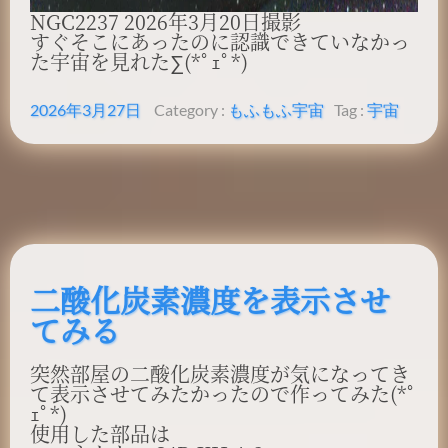
NGC2237 2026年3月20日撮影
すぐそこにあったのに認識できていなかっ
た宇宙を見れた∑(*ﾟｪﾟ*)
2026年3月27日
Category :
もふもふ
宇宙
Tag :
宇宙
二酸化炭素濃度を表示させ
てみる
突然部屋の二酸化炭素濃度が気になってき
て表示させてみたかったので作ってみた(*ﾟ
ｪﾟ*)
使用した部品は