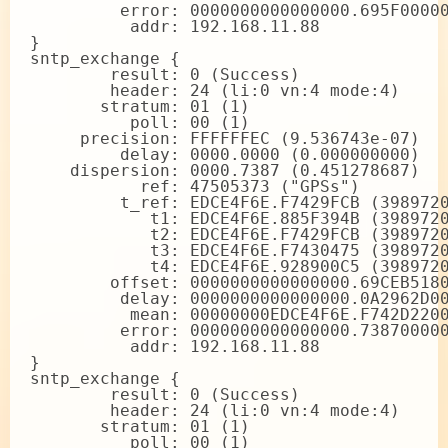
         error: 0000000000000000.695F00000
          addr: 192.168.11.88

}

sntp_exchange {

        result: 0 (Success)

        header: 24 (li:0 vn:4 mode:4)

       stratum: 01 (1)

          poll: 00 (1)

     precision: FFFFFFEC (9.536743e-07)

         delay: 0000.0000 (0.000000000)

    dispersion: 0000.7387 (0.451278687)

           ref: 47505373 ("GPSs")

         t_ref: EDCE4F6E.F7429FCB (3989720
            t1: EDCE4F6E.885F394B (3989720
            t2: EDCE4F6E.F7429FCB (3989720
            t3: EDCE4F6E.F7430475 (3989720
            t4: EDCE4F6E.928900C5 (3989720
        offset: 0000000000000000.69CEB5180
         delay: 0000000000000000.0A2962D00
          mean: 00000000EDCE4F6E.F742D2200
         error: 0000000000000000.738700000
          addr: 192.168.11.88

}

sntp_exchange {

        result: 0 (Success)

        header: 24 (li:0 vn:4 mode:4)

       stratum: 01 (1)

          poll: 00 (1)
