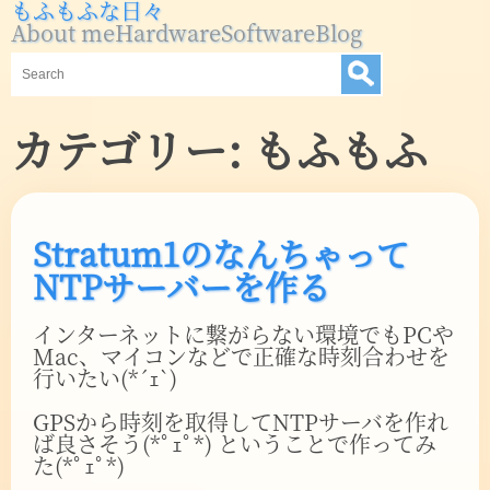
もふもふな日々
About me
Hardware
Software
Blog
カテゴリー:
もふもふ
Stratum1のなんちゃって
NTPサーバーを作る
インターネットに繋がらない環境でもPCや
Mac、マイコンなどで正確な時刻合わせを
行いたい(*´ｪ`)
GPSから時刻を取得してNTPサーバを作れ
ば良さそう(*ﾟｪﾟ*) ということで作ってみ
た(*ﾟｪﾟ*)