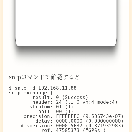
sntpコマンドで確認すると
$ sntp -d 192.168.11.88

sntp_exchange {

        result: 0 (Success)

        header: 24 (li:0 vn:4 mode:4)

       stratum: 01 (1)

          poll: 00 (1)

     precision: FFFFFFEC (9.536743e-07)

         delay: 0000.0000 (0.000000000)

    dispersion: 0000.5F37 (0.371932983)

           ref: 47505373 ("GPSs")
