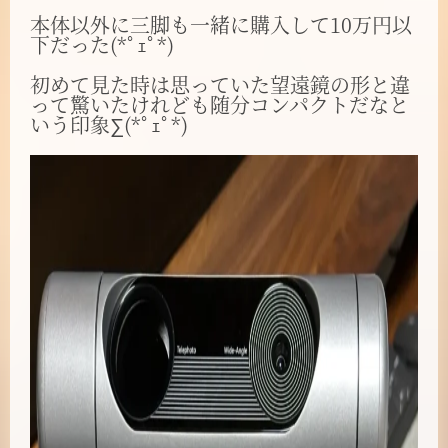
本体以外に三脚も一緒に購入して10万円以
下だった(*ﾟｪﾟ*)
初めて見た時は思っていた望遠鏡の形と違
って驚いたけれども随分コンパクトだなと
いう印象∑(*ﾟｪﾟ*)