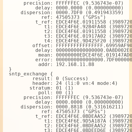
     precision: FFFFFFEC (9.536743e-07)

         delay: 0000.0000 (0.000000000)

    dispersion: 0000.7DF0 (0.491943359)

           ref: 47505373 ("GPSs")

         t_ref: EDCE4F6E.01911558 (3989720
            t1: EDCE4F6E.92B4FA48 (3989720
            t2: EDCE4F6E.01911558 (3989720
            t3: EDCE4F6E.01917A02 (3989720
            t4: EDCE4F6E.9D425F20 (3989720
        offset: FFFFFFFFFFFFFFFF.69959AF90
         delay: 0000000000000000.0A8D002E0
          mean: 00000000EDCE4F6E.019147AD0
         error: 0000000000000000.7DF000000
          addr: 192.168.11.88

}

sntp_exchange {

        result: 0 (Success)

        header: 24 (li:0 vn:4 mode:4)

       stratum: 01 (1)

          poll: 00 (1)

     precision: FFFFFFEC (9.536743e-07)

         delay: 0000.0000 (0.000000000)

    dispersion: 0000.8818 (0.531616211)

           ref: 47505373 ("GPSs")

         t_ref: EDCE4F6E.0BDEAA52 (3989720
            t1: EDCE4F6E.9D5A187A (3989720
            t2: EDCE4F6E.0BDEAA52 (3989720
            t3: EDCE4F6E.0BDEED6E (3989720