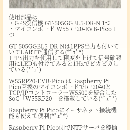
使用部品は
・GPS受信機 GT-505GGBL5-DR-N 1つ
・マイコンボード W55RP20-EVB-Pico 1
つ
GT-505GGBL5-DR-Nは1PPS出力も付いて
いてUARTで通信する(*ﾟｪﾟ*)
1PPS出力を使用して精度を上げて信号確認
用にLEDも付けてみると1Hzでピカピカし
ている(*´ｪ`)
W55RP20-EVB-Pico は Raspberry Pi
Pico互換のマイコンボードでRP2040と
TCP/IPコントローラーW5500を統合した
SoC「W55RP20」を搭載している(*ﾟｪﾟ*)
Raspberry Pi Picoにイーサネット接続機
能も使えて便利(*ﾟｪﾟ*)
Raspberry Pi Pico側でNTPサーバを稼働