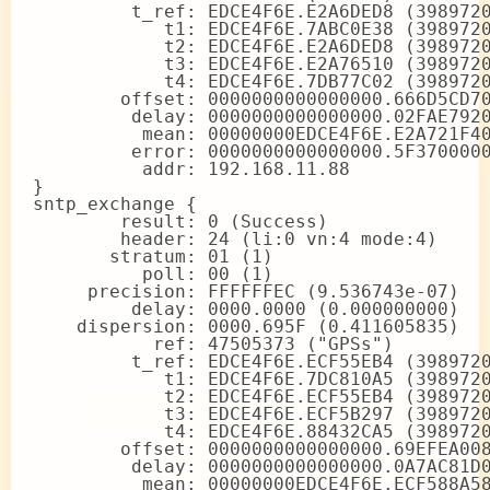
         t_ref: EDCE4F6E.E2A6DED8 (3989720
            t1: EDCE4F6E.7ABC0E38 (3989720
            t2: EDCE4F6E.E2A6DED8 (3989720
            t3: EDCE4F6E.E2A76510 (3989720
            t4: EDCE4F6E.7DB77C02 (3989720
        offset: 0000000000000000.666D5CD70
         delay: 0000000000000000.02FAE7920
          mean: 00000000EDCE4F6E.E2A721F40
         error: 0000000000000000.5F3700000
          addr: 192.168.11.88

}

sntp_exchange {

        result: 0 (Success)

        header: 24 (li:0 vn:4 mode:4)

       stratum: 01 (1)

          poll: 00 (1)

     precision: FFFFFFEC (9.536743e-07)

         delay: 0000.0000 (0.000000000)

    dispersion: 0000.695F (0.411605835)

           ref: 47505373 ("GPSs")

         t_ref: EDCE4F6E.ECF55EB4 (3989720
            t1: EDCE4F6E.7DC810A5 (3989720
            t2: EDCE4F6E.ECF55EB4 (3989720
            t3: EDCE4F6E.ECF5B297 (3989720
            t4: EDCE4F6E.88432CA5 (3989720
        offset: 0000000000000000.69EFEA008
         delay: 0000000000000000.0A7AC81D0
          mean: 00000000EDCE4F6E.ECF588A58