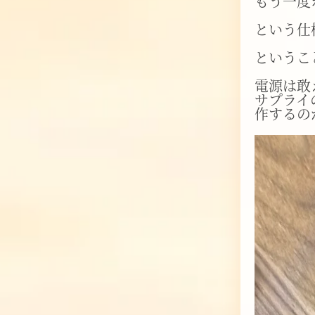
もう一度
という仕様
というこ
電源は敢
サプライ
作するのか