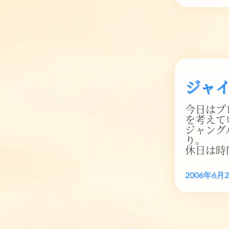
ジャ
今日はプ
を考えていた
ジャング
り。
休日は時
2006年6月