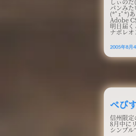
しぃのだ(*
パンみた
(*ﾟｪﾟ
Adobe 
明日届く
ナポレオン
2005年8月
べび
信州限定
8月中にリ
シンプル