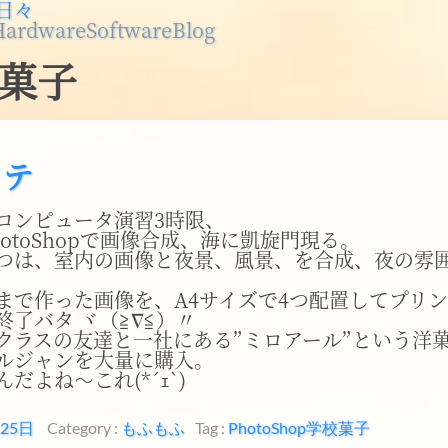
日々
Hardware
Software
Blog
菓子
ッテ
コンピュータ演習3時限、
otoShopで画像合成、海に凱旋門現る。
つは、室内の画像と夜景、風景、を合成、夜の雰
まで作った画像を、A4サイズで4つ配置してプリン
終了バタ ヾ（≧∇≦）〃
クラスの友達と一社にある”ミロアール”という洋
ルジャンを大量に購入。
だよね～これ(*´ｪ`)
月25日
Category :
もふもふ
Tag :
PhotoShop
学校
菓子