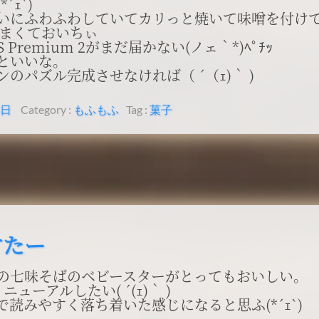
´ｪ`)
いにふわふわしていてカリっと焼いて味噌を付け
*)あまくておいちぃ
CS Premium 2がまだ届かない(ノェ｀*)ﾍﾟﾁｯ
といいな。
のパズル完成させなければ（ ´（ｪ)｀ )
4日
Category :
もふもふ
Tag :
菓子
すたー
の七味そばのベビースターがとってもおいしい。
ニューアルしたい( ´(ｪ)｀ )
で読みやすく落ち着いた感じになると思ふ(*´ｪ`)