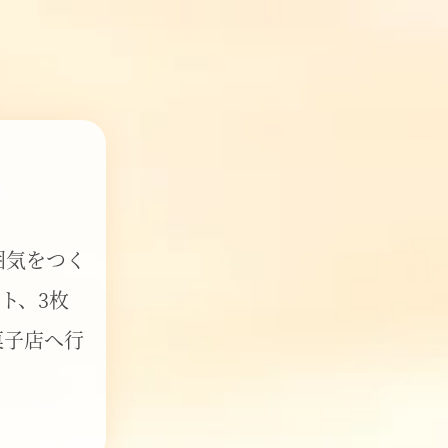
囲気をつく
ト、3枚
菓子店へ行