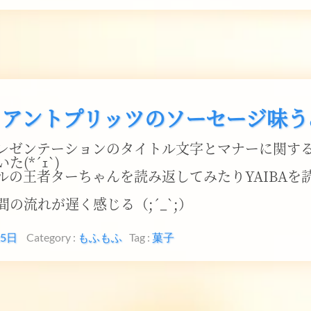
イアントプリッツのソーセージ味う
レゼンテーションのタイトル文字とマナーに関す
(*´ｪ`)
ルの王者ターちゃんを読み返してみたりYAIBAを
間の流れが遅く感じる（;´_`;）
25日
Category :
もふもふ
Tag :
菓子