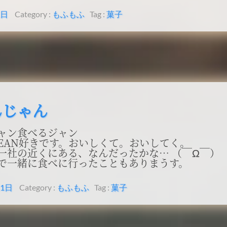
1日
Category :
もふもふ
Tag :
菓子
んじゃん
ャン食べるジャン
 JEAN好きです。おいしくて。おいしてく。
一社の近くにある、なんだったかな… （￣Ω￣）
で一緒に食べに行ったこともありまうす。
11日
Category :
もふもふ
Tag :
菓子