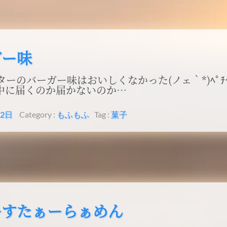
ガー味
ターのバーガー味はおいしくなかった(ノェ｀*)ﾍﾟﾁ
月中に届くのか届かないのか…
12日
Category :
もふもふ
Tag :
菓子
ーすたぁーらぁめん