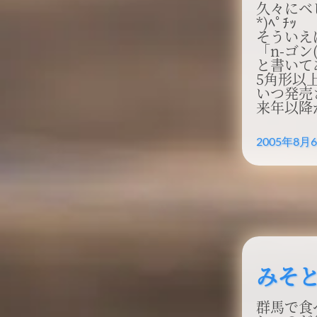
久々にベ
*)ﾍﾟﾁｯ
そういえば
「n-ゴ
と書いて
5角形以
いつ発売さ
来年以降
2005年8月
みそ
群馬で食