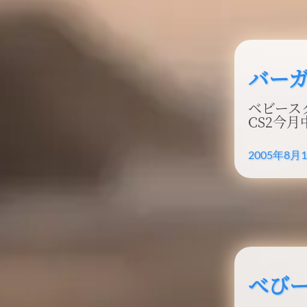
バー
ベビース
CS2今
2005年8月
べび