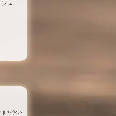
(ノェ｀
れまたおい