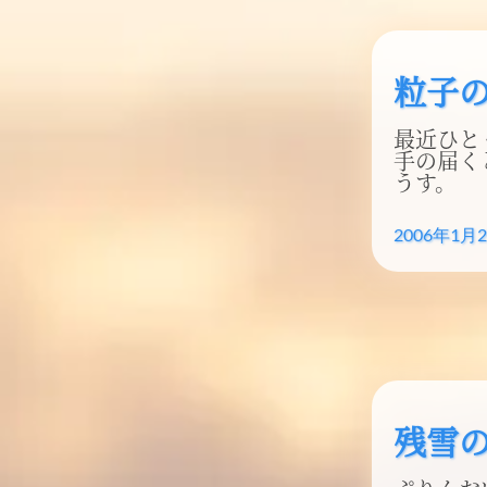
粒子
最近ひと
手の届く
うす。
2006年1月
残雪