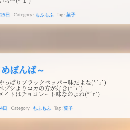
ちー(*´ｪ`)
月25日
Category :
もふもふ
Tag :
菓子
さめぼんば～
やっぱりブラックペッパー味だよね(*´ｪ`)
プシよりコカの方が好き(*´ｪ`)
イトはチョコレート味なのよね(*´ｪ`)
24日
Category :
もふもふ
Tag :
菓子