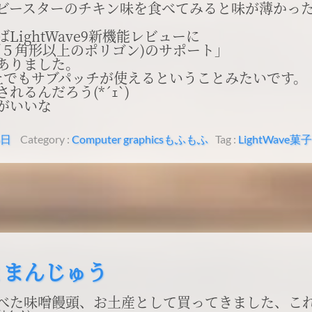
ビースターのチキン味を食べてみると味が薄かった
LightWave9新機能レビューに
ン(５角形以上のポリゴン)のサポート」
ありました。
上でもサブパッチが使えるということみたいです。
れるんだろう(*´ｪ`)
がいいな
6日
Category :
Computer graphics
もふもふ
Tag :
LightWave
菓子
とまんじゅう
べた味噌饅頭、お土産として買ってきました、こ