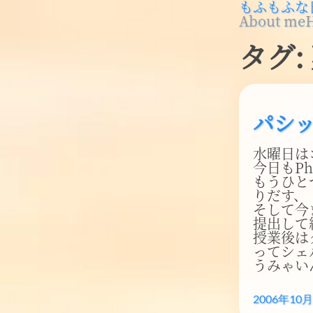
もふもふな
About me
タグ:
パシ
水曜日は
今日もPh
もうひと
りだす、
そして今
提出して
授業後は
ってシェ
うみゃいん
2006年10