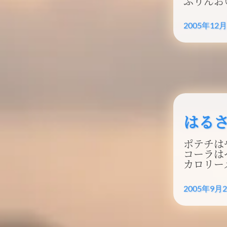
ぷりんおい
2005年12
はる
ポテチは
コーラはペ
カロリーメ
2005年9月