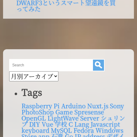
DWARF3というスマート望遠鏡を買
post:
ゲ
ってみた
ー
シ
ョ
ン
ブ
ロ
グ
Tags
内
検
Raspberry Pi
Arduino
Nuxt.js
Sony
PhotoShop
Game
Spresense
索
OpenGL
LightWave
Server
シュリン
プ
DIY
Vue
学校
C Lang
Javascript
keyboard
MySQL
Fedora
Windows
Store app
石膏
Go
IP address
デザイ