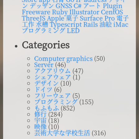
ン
デッサン
GNSS
C#
アート
Plugin
Freeware
Ruby
Illustrator
CentOS
ThreeJS
Apple
菓子
Surface Pro
電子
工作
水槽
Typescript
Rails
油絵
iMac
プログラミング
LED
Categories
Computer graphics
(50)
Server
(46)
アクアリウム
(47)
シェアウェア
(1)
デザイン
(10)
ドイツ
(6)
フリーウェア
(5)
プログラミング
(155)
もふもふ
(852)
修行
(284)
宇宙
(18)
映像
(10)
芸術大学な学校生活
(316)