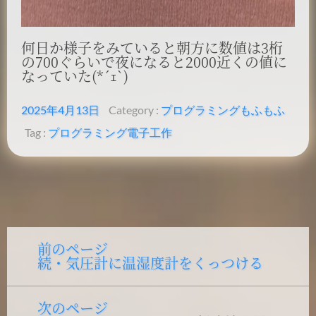
何日か様子をみていると朝方に数値は3桁
の700ぐらいで夜になると2000近くの値に
なっていた(*´ｪ`)
2025年4月13日
Category :
プログラミング
もふもふ
Tag :
プログラミング
電子工作
投
前のページ
Previous
続・気圧計に温湿度計をくっつける
post:
稿
ナ
次のページ
Next
ビ