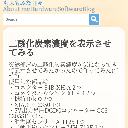
もふもふな日々
About me
Hardware
Software
Blog
二酸化炭素濃度を表示させ
てみる
突然部屋の二酸化炭素濃度が気になってき
て表示させてみたかったので作ってみた(*ﾟ
ｪﾟ*)
使用した部品は
・コネクター S4B-XH-A 2つ
・コネクタハウジング XHP-4 2つ
・抵抗10ｋΩ 2つ
・XIAO RP2350 1つ
・5V出力昇圧DCDCコンバーター CC3-
0305SF-E 1つ
・温湿度センサー AHT25 1つ
・二酸化炭素センサー MH-Z19E 1つ