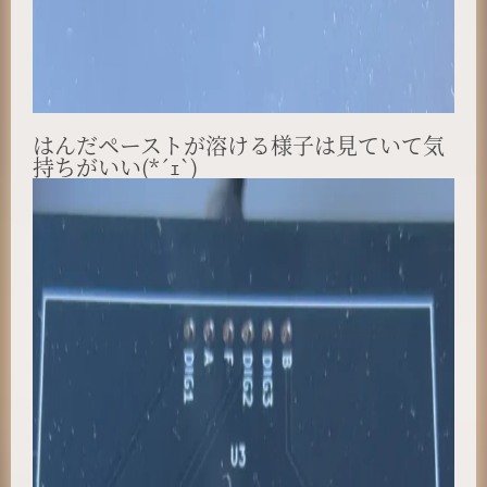
はんだペーストが溶ける様子は見ていて気
持ちがいい(*´ｪ`)