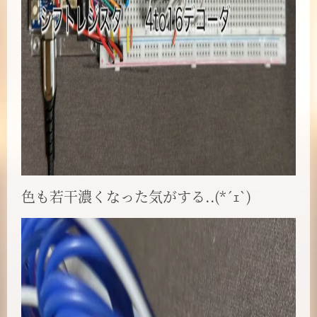
色も若干濃くなった気がする..(*´ｪ`)