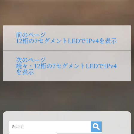
投
前のページ
Previous
12桁の7セグメントLEDでIPv4を表示
post:
稿
ナ
次のページ
Next
ビ
続々・12桁の7セグメントLEDでIPv4
post:
ゲ
を表示
ー
シ
ョ
ン
ブ