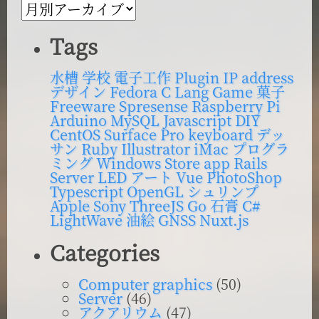
ロ
グ
Tags
内
検
水槽
学校
電子工作
Plugin
IP address
デザイン
Fedora
C Lang
Game
菓子
索
Freeware
Spresense
Raspberry Pi
Arduino
MySQL
Javascript
DIY
CentOS
Surface Pro
keyboard
デッ
サン
Ruby
Illustrator
iMac
プログラ
ミング
Windows Store app
Rails
Server
LED
アート
Vue
PhotoShop
Typescript
OpenGL
シュリンプ
Apple
Sony
ThreeJS
Go
石膏
C#
LightWave
油絵
GNSS
Nuxt.js
Categories
Computer graphics
(50)
Server
(46)
アクアリウム
(47)