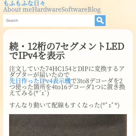
もふもふな日々
About me
Hardware
Software
Blog
続・12桁の7セグメントLED
でIPv4を表示
注文していた74HC154とDIPに変換するア
ダプターが届いたので
先日作ったIPv4表示機
で3to8デコーダを2
つ使った箇所を4to16デコーダ1つに置き換
えてみる(*´ｪ`)
すんなり動いて配線もすくなった(*ﾟｪﾟ*)