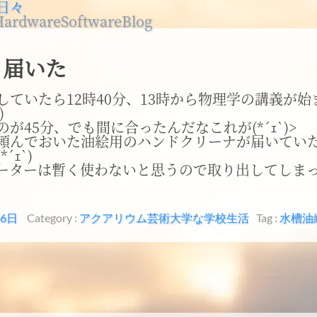
日々
Hardware
Software
Blog
と届いた
していたら12時40分、13時から物理学の講義が始
)
が45分、でも間に合ったんだなこれが(*´ｪ`)>
頼んでおいた油絵用のハンドクリーナが届いてい
´ｪ`)
ーターは暫く使わないと思うので取り出してしま
16日
Category :
アクアリウム
芸術大学な学校生活
Tag :
水槽
油