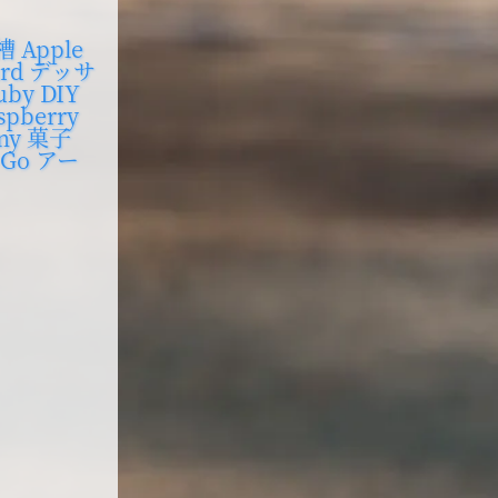
槽
Apple
rd
デッサ
uby
DIY
spberry
ny
菓子
Go
アー