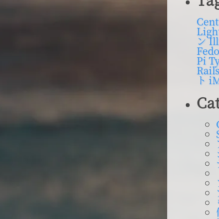
内
検
Cen
Ligh
索
ン
Il
Fedo
Pi
Ty
Rail
ト
i
Ca