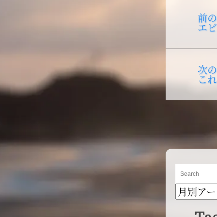
投
前の
稿
エビ
ナ
ビ
ゲ
次の
これ
ー
シ
ョ
ン
ブ
ロ
グ
Ta