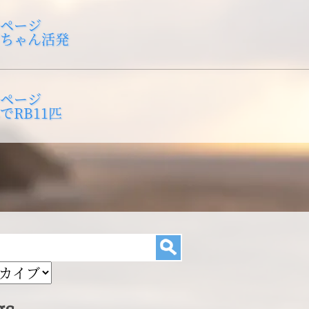
ページ
Previous
ちゃん活発
post:
ページ
Next
でRB11匹
post:
gs