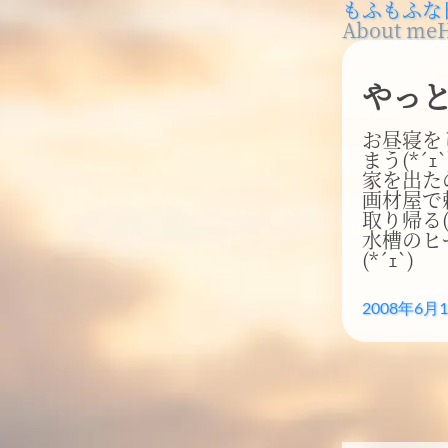
もふもふな
About me
やっ
お昼寝を
まう(*´ｪ`
家を出たの
画材屋で
取り帰る(*
水槽のヒ
(*´ｪ`)
2008年6月