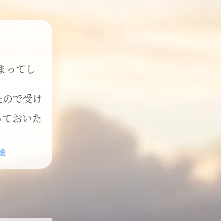
まってし
たので受け
っておいた
絵