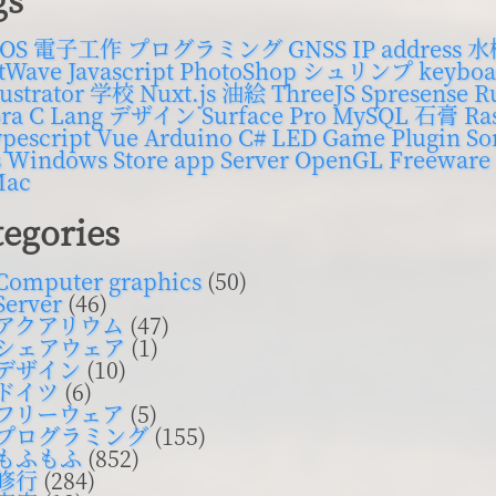
tOS
電子工作
プログラミング
GNSS
IP address
水
tWave
Javascript
PhotoShop
シュリンプ
keyboa
lustrator
学校
Nuxt.js
油絵
ThreeJS
Spresense
R
ra
C Lang
デザイン
Surface Pro
MySQL
石膏
Ra
pescript
Vue
Arduino
C#
LED
Game
Plugin
So
s
Windows Store app
Server
OpenGL
Freeware
Mac
tegories
Computer graphics
(50)
Server
(46)
アクアリウム
(47)
シェアウェア
(1)
デザイン
(10)
ドイツ
(6)
フリーウェア
(5)
プログラミング
(155)
もふもふ
(852)
修行
(284)