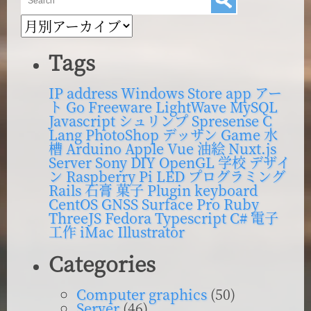
ブ
ロ
グ
Tags
内
検
IP address
Windows Store app
アー
ト
Go
Freeware
LightWave
MySQL
索
Javascript
シュリンプ
Spresense
C
Lang
PhotoShop
デッサン
Game
水
槽
Arduino
Apple
Vue
油絵
Nuxt.js
Server
Sony
DIY
OpenGL
学校
デザイ
ン
Raspberry Pi
LED
プログラミング
Rails
石膏
菓子
Plugin
keyboard
CentOS
GNSS
Surface Pro
Ruby
ThreeJS
Fedora
Typescript
C#
電子
工作
iMac
Illustrator
Categories
Computer graphics
(50)
Server
(46)