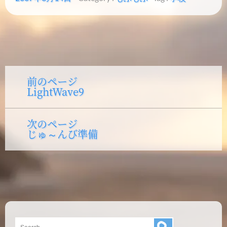
投
前のページ
Previous
LightWave9
post:
稿
ナ
次のページ
Next
ビ
じゅ～んび準備
post:
ゲ
ー
シ
ョ
ン