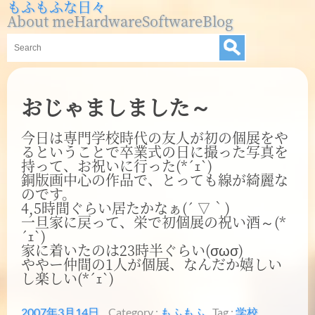
もふもふな日々
About me
Hardware
Software
Blog
おじゃましました～
今日は専門学校時代の友人が初の個展をや
るということで卒業式の日に撮った写真を
持って、お祝いに行った(*´ｪ`)
銅版画中心の作品で、とっても線が綺麗な
のです。
4,5時間ぐらい居たかなぁ(´ ▽｀)
一旦家に戻って、栄で初個展の祝い酒～(*
´ｪ`)
家に着いたのは23時半ぐらい(σωσ)
ややー仲間の1人が個展、なんだか嬉しい
し楽しい(*´ｪ`)
2007年3月14日
Category :
もふもふ
Tag :
学校